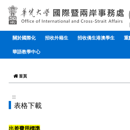
跳到頁面主要內容區
關於國際化
招收外籍生
招收僑生港澳學生
重
華語教學中心
首頁
:::
表格下載
出差費用標準