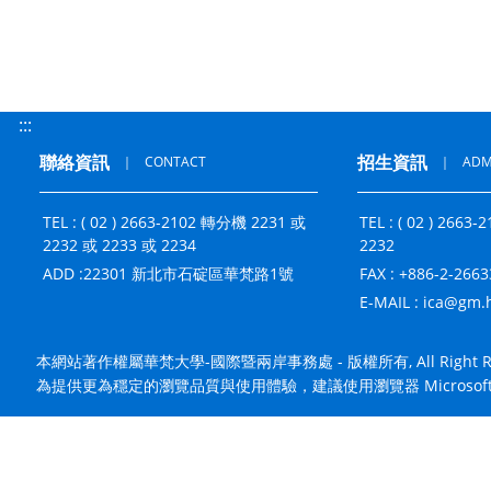
:::
聯絡資訊
招生資訊
｜
CONTACT
｜
ADM
TEL : ( 02 ) 2663-2102 轉分機 2231 或
TEL : ( 02 ) 266
2232 或 2233 或 2234
2232
ADD :
22301 新北市石碇區華梵路1號
FAX : +886-2-266
E-MAIL :
ica@gm.h
本網站著作權屬華梵大學-國際暨兩岸事務處 - 版權所有, All Right Res
為提供更為穩定的瀏覽品質與使用體驗，建議使用瀏覽器 Microsoft Edge / 
置頂