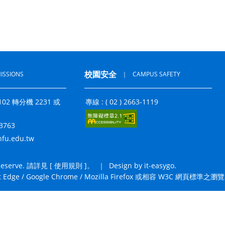
校園安全
ISSIONS
｜
CAMPUS SAFETY
3-2102 轉分機 2231 或
專線 : ( 02 ) 2663-1119
33763
fu.edu.tw
erve. 請詳見 [
使用規則
]。
｜
Design by it-easygo.
Google Chrome / Mozilla Firefox 或相容 W3C 網頁標準之瀏覽