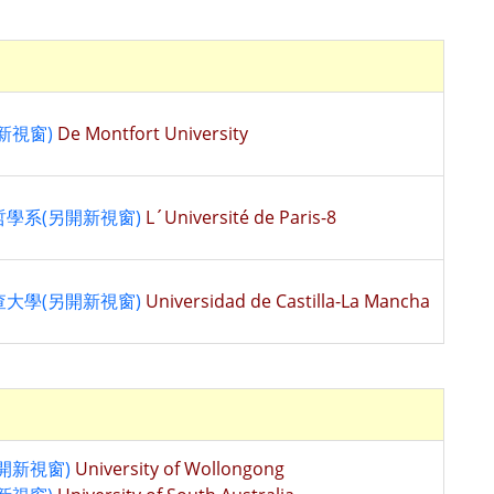
新視窗)
De Montfort University
學系(另開新視窗)
L´Université de Paris-8
大學(另開新視窗)
Universidad de Castilla-La Mancha
開新視窗)
University of Wollongong