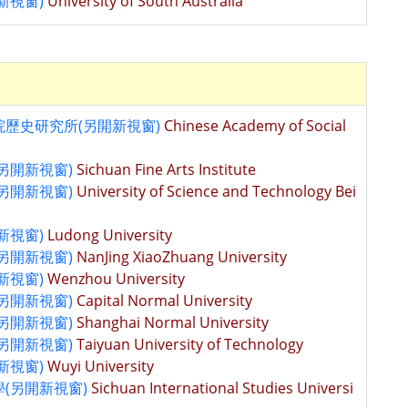
新視窗)
University of South Australia
歷史研究所(另開新視窗)
Chinese Academy of Social
另開新視窗)
Sichuan Fine Arts Institute
另開新視窗)
University of Science and Technology Bei
新視窗)
Ludong University
另開新視窗)
NanJing XiaoZhuang University
新視窗)
Wenzhou University
另開新視窗)
Capital Normal University
另開新視窗)
Shanghai Normal University
另開新視窗)
Taiyuan University of Technology
新視窗)
Wuyi University
(另開新視窗)
Sichuan International Studies Universi