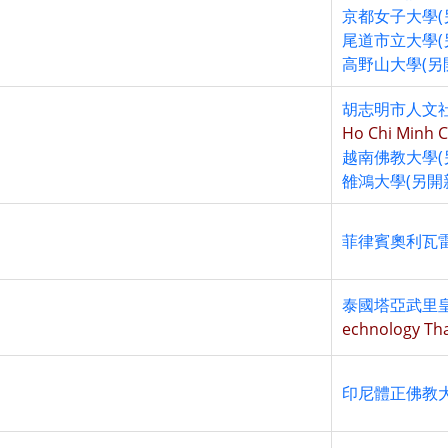
京都女子大學(
尾道市立大學(
高野山大學(另
胡志明市人文社
Ho Chi Minh C
越南佛教大學(
雒鴻大學(另開
菲律賓奧利瓦雷
泰國塔亞武里皇
echnology Th
印尼體正佛教大