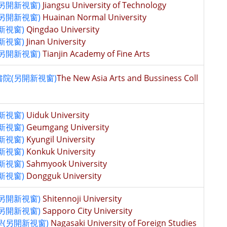
另開新視窗)
Jiangsu University of Technology
另開新視窗)
Huainan Normal University
新視窗)
Qingdao University
新視窗)
Jinan University
另開新視窗)
Tianjin Academy of Fine Arts
院(另開新視窗)
The New Asia Arts and Bussiness Coll
新視窗)
Uiduk University
新視窗)
Geumgang University
新視窗)
Kyungil University
新視窗)
Konkuk University
新視窗)
Sahmyook University
新視窗)
Dongguk University
另開新視窗)
Shitennoji University
另開新視窗)
Sapporo City University
(另開新視窗)
Nagasaki University of Foreign Studies