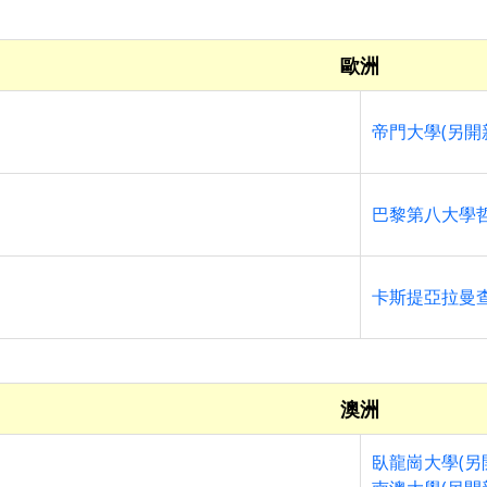
歐洲
帝門大學(另開
巴黎第八大學哲
卡斯提亞拉曼查
澳洲
臥龍崗大學(另