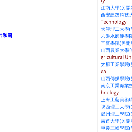
ty
江南大學(另開
西安建築科技大
Technology
天津理工大學(
共和國
六盤水師範學院
宜賓學院(另開
山西農業大學信
gricultural Un
太原工業學院(
ea
山西傳媒學院(
南京工業職業技
hnology
上海工藝美術職
陝西理工大學(
温州理工學院(
吉首大學(另開
重慶三峽學院(