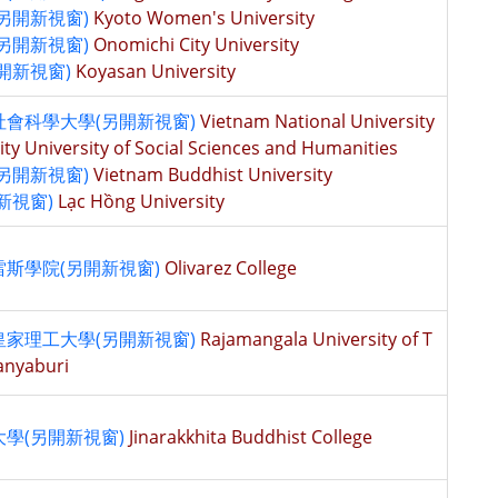
另開新視窗)
Kyoto Women's University
另開新視窗)
Onomichi City University
開新視窗)
Koyasan University
會科學大學(另開新視窗)
Vietnam National University
ity University of Social Sciences and Humanities
另開新視窗)
Vietnam Buddhist University
新視窗)
Lạc Hồng University
斯學院(另開新視窗)
Olivarez College
家理工大學(另開新視窗)
Rajamangala University of T
anyaburi
學(另開新視窗)
Jinarakkhita Buddhist College