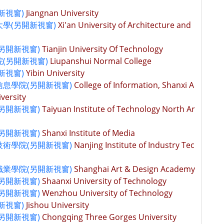
新視窗)
Jiangnan University
學(另開新視窗)
Xi'an University of Architecture and
另開新視窗)
Tianjin University Of Technology
(另開新視窗)
Liupanshui Normal College
新視窗)
Yibin University
息學院(另開新視窗)
College of Information, Shanxi A
iversity
另開新視窗)
Taiyuan Institute of Technology North Ar
另開新視窗)
Shanxi Institute of Media
術學院(另開新視窗)
Nanjing Institute of Industry Tec
業學院(另開新視窗)
Shanghai Art & Design Academy
另開新視窗)
Shaanxi University of Technology
另開新視窗)
Wenzhou University of Technology
新視窗)
Jishou University
另開新視窗)
Chongqing Three Gorges University