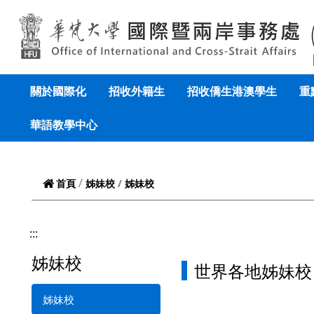
跳到頁面主要內容區
關於國際化
招收外籍生
招收僑生港澳學生
重
華語教學中心
姊妹校
首頁
姊妹校
:::
姊妹校
世界各地姊妹校
姊妹校