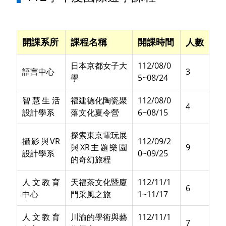
開課系所
課程名稱
開課時間
人數
日本京都女子大
112/08/0
語言中心
3
學
5~08/24
智慧生活
福建德化陶瓷聚
112/08/0
4
設計學系
落文化夏令營
6~08/15
探索東京電玩展
攝影與VR
112/09/2
與XR主題樂園
9
設計學系
0~09/25
的奇幻旅程
人文教育
天福茶文化暨廈
112/11/1
6
中心
門采風之旅
1~11/17
人文教育
川渝的學術與藝
112/11/1
7