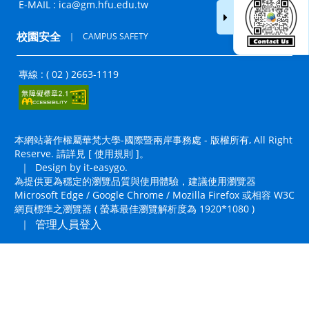
E-MAIL :
ica@gm.hfu.edu.tw
校園安全
｜
CAMPUS SAFETY
專線 : ( 02 ) 2663-1119
本網站著作權屬華梵大學-國際暨兩岸事務處 - 版權所有, All Right
Reserve. 請詳見 [
使用規則
]。
｜
Design by it-easygo.
為提供更為穩定的瀏覽品質與使用體驗，建議使用瀏覽器
Microsoft Edge / Google Chrome / Mozilla Firefox 或相容 W3C
網頁標準之瀏覽器 ( 螢幕最佳瀏覽解析度為 1920*1080 )
管理人員登入
｜
置頂