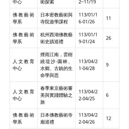
中心
術探索
2~11/19
佛教藝術
日本密教藝術與
113/01/1
11
學系
寺院遊學課程
6-01/26
佛教藝術
杭州西湖佛教藝
113/01/1
26
學系
術史蹟巡禮
9-01/24
煙雨江南，雲樹
人文教育
繞堤沙-園林、
113/04/2
9
中心
水鄉、古鎮的生
1-04/28
命學與思
春季東京藝術審
人文教育
113/04/2
美與實踐體驗之
6
中心
2-04/25
旅
佛教藝術
日本佛教藝術寺
113/04/2
12
學系
廟巡禮
2-04/26