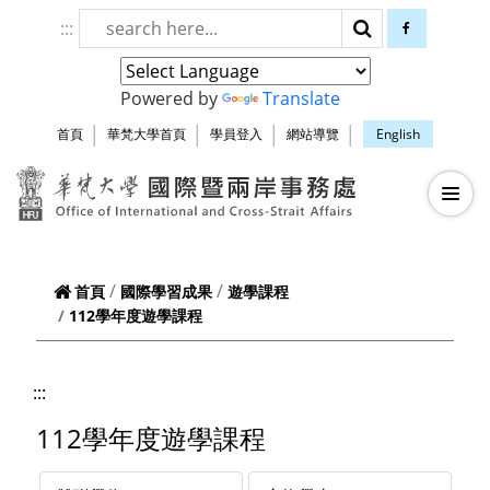
跳到頁面主要內容區
:::
搜尋
facebook
Powered by
Translate
首頁
華梵大學首頁
學員登入
網站導覽
English
華梵大學智慧生
—
—
—
首頁
國際學習成果
遊學課程
112學年度遊學課程
:::
112學年度遊學課程