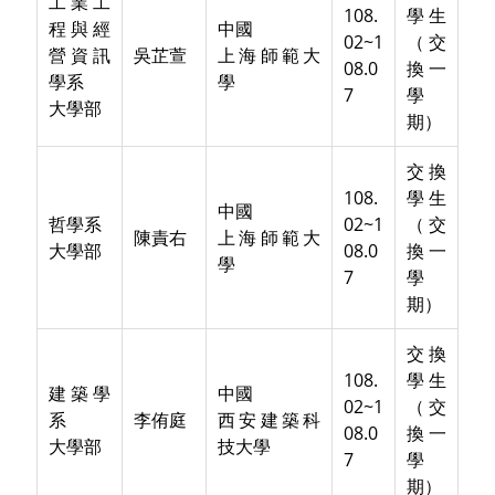
工業工
108.
學生
程與經
中國
02~1
（交
營資訊
吳芷萱
上海師範大
08.0
換一
學系
學
7
學
大學部
期）
交換
108.
學生
中國
哲學系
02~1
（交
陳責右
上海師範大
大學部
08.0
換一
學
7
學
期）
交換
108.
學生
建築學
中國
02~1
（交
系
李侑庭
西安建築科
08.0
換一
大學部
技大學
7
學
期）