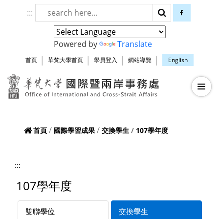
跳到頁面主要內容區
:::
搜尋
facebook
Powered by
Translate
首頁
華梵大學首頁
學員登入
網站導覽
English
華梵大學智慧生
—
—
—
107學年度
首頁
國際學習成果
交換學生
:::
107學年度
雙聯學位
交換學生