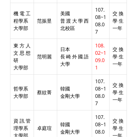
107.
機電工
美國
交換
08~1
程學系
范振昱
普渡大學西
學生
08.0
大學部
北校區
一年
7
東方人
108.
日本
交換
文思想
02~1
范明麗
長崎外國語
學生
研
09.0
大學
一年
大學部
1
107.
交換
哲學系
韓國
08~1
蔡紋菁
學生
大學部
金剛大學
08.0
一年
7
107.
資訊管
交換
韓國
08~1
理學系
卓庭瑄
學生
金剛大學
08.0
大學部
一年