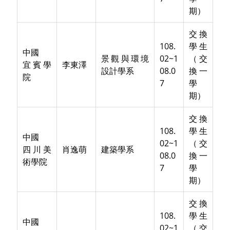
期）
交換
108.
學生
中國
景觀與環境
02~1
（交
宜賓學
李東澤
設計學系
08.0
換一
院
7
學
期）
交換
108.
學生
中國
02~1
（交
四川美
肖逸萌
建築學系
08.0
換一
術學院
7
學
期）
交換
108.
學生
中國
02~1
（交