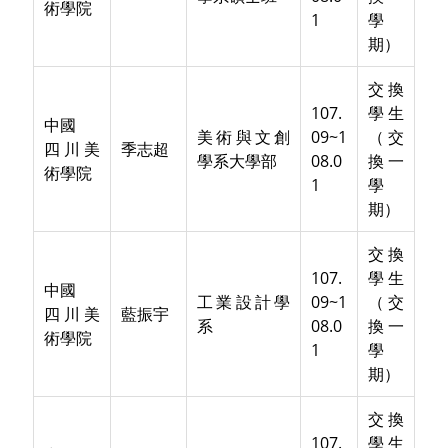
術學院
1
學
期）
交換
107.
學生
中國
美術與文創
09~1
（交
四川美
季志超
學系大學部
08.0
換一
術學院
1
學
期）
交換
107.
學生
中國
工業設計學
09~1
（交
四川美
藍振宇
系
08.0
換一
術學院
1
學
期）
交換
107.
學生