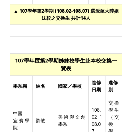
▲ 107學年第2學期 (108.02-108.07) 選派至大陸姐
妹校之交換生 共計14人
107學年度第2學期姊妹校學生赴本校交換一
覽表
進修
進修
學系籍
姓名
國家／學校
日期
別
交換
108.
學生
中國
美術與文創
02~1
（交
宜賓學
劉敏
學系
08.0
換一
院
7
學