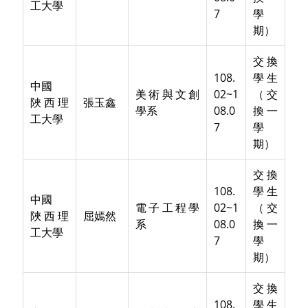
工大學
7
學
期）
交換
108.
學生
中國
美術與文創
02~1
（交
陜西理
張玉鑫
學系
08.0
換一
工大學
7
學
期）
交換
108.
學生
中國
電子工程學
02~1
（交
陜西理
屈嫣然
系
08.0
換一
工大學
7
學
期）
交換
108.
學生