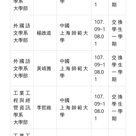
學系
學
1
期
大學部
107.
交換
外國語
中國
09~1
學生
文學系
楊政道
上海師範大
08.0
一學
大學部
學
1
期
107.
交換
外國語
中國
09~1
學生
文學系
黃靖雅
上海師範大
08.0
一學
大學部
學
1
期
工業工
107.
交換
程與經
中國
09~1
學生
營資訊
李哲維
上海師範大
08.0
一學
學系
學
1
期
大學部
工業工