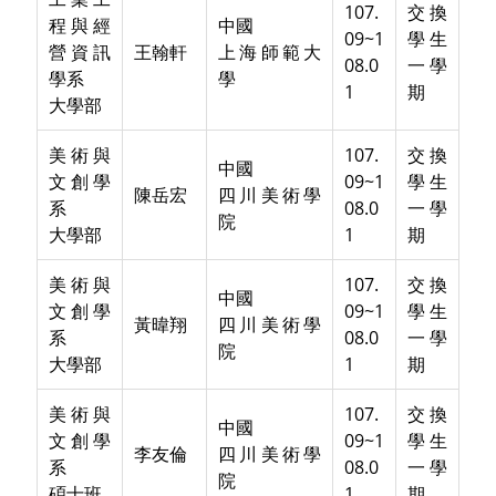
107.
交換
程與經
中國
09~1
學生
營資訊
王翰軒
上海師範大
08.0
一學
學系
學
1
期
大學部
美術與
107.
交換
中國
文創學
09~1
學生
陳岳宏
四川美術學
系
08.0
一學
院
大學部
1
期
美術與
107.
交換
中國
文創學
09~1
學生
黃暐翔
四川美術學
系
08.0
一學
院
大學部
1
期
美術與
107.
交換
中國
文創學
09~1
學生
李友倫
四川美術學
系
08.0
一學
院
碩士班
1
期