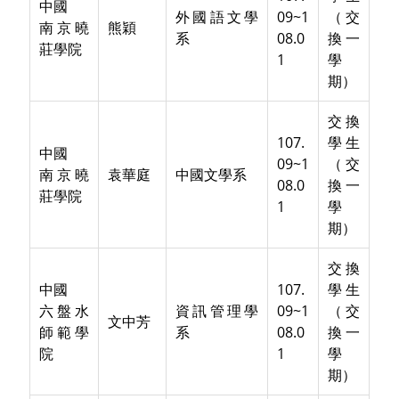
中國
外國語文學
09~1
（交
南京曉
熊穎
系
08.0
換一
莊學院
1
學
期）
交換
107.
學生
中國
09~1
（交
南京曉
袁華庭
中國文學系
08.0
換一
莊學院
1
學
期）
交換
中國
107.
學生
六盤水
資訊管理學
09~1
（交
文中芳
師範學
系
08.0
換一
院
1
學
期）