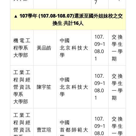
7
▲ 107學年 (107.08-108.07)選派至國外姐妹校之交
換生 共計16人
107.
交換
機電工
中國
09~1
學生
程學系
黃品皓
北京科技大
08.0
一學
大學部
學
1
期
工業工
107.
交換
程與經
中國
09~1
學生
營資訊
陳宇笙
北京科技大
08.0
一學
學系
學
1
期
大學部
工業工
107.
交換
程與經
中國
09~1
學生
營資訊
曹芷瑄
首都師範大
08.0
一學