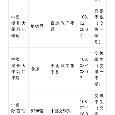
交換
中國
108.
學生
溫州大
資訊管理學
02~1
（交
劉德晨
學甌江
系
08.0
換一
學院
7
學
期）
交換
中國
108.
學生
溫州大
美術與文創
02~1
（交
俞潔
學甌江
學系
08.0
換一
學院
7
學
期）
交換
108.
學生
中國
02~1
（交
陜西理
鄭伊蕾
中國文學系
08.0
換一