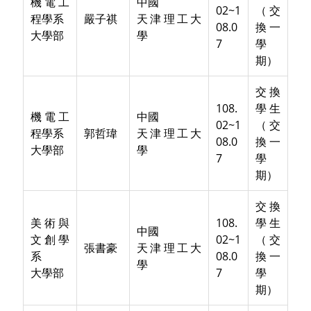
機電工
中國
02~1
（交
程學系
嚴子祺
天津理工大
08.0
換一
大學部
學
7
學
期）
交換
108.
學生
機電工
中國
02~1
（交
程學系
郭哲瑋
天津理工大
08.0
換一
大學部
學
7
學
期）
交換
美術與
108.
學生
中國
文創學
02~1
（交
張書豪
天津理工大
系
08.0
換一
學
大學部
7
學
期）