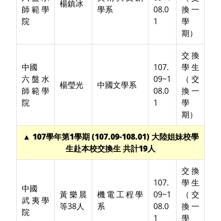
楊鎮冰
師範學
學系
08.0
換一
院
1
學
期）
交換
中國
107.
學生
六盤水
09~1
（交
楊瑩光
中國文學系
師範學
08.0
換一
院
1
學
期）
▲ 107學年第1學期 (107.09-108.01) 大陸姐妹校學
生赴本校交換生 共計19人
交換
107.
學生
中國
黃樂晨
機電工程學
09~1
（交
武夷學
等38人
系
08.0
換一
院
1
學