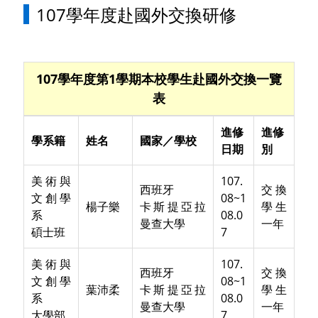
107學年度赴國外交換研修
107學年度第1學期本校學生赴國外交換一覽
表
進修
進修
學系籍
姓名
國家／學校
日期
別
美術與
107.
西班牙
交換
文創學
08~1
楊子樂
卡斯提亞拉
學生
系
08.0
曼查大學
一年
碩士班
7
美術與
107.
西班牙
交換
文創學
08~1
葉沛柔
卡斯提亞拉
學生
系
08.0
曼查大學
一年
大學部
7