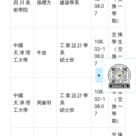
四川美
孫櫻方
建築學系
08.0
換一
術學院
7
學
期）
交換
108.
學生
中國
工業設計學
02~1
（交
天津理
牛放
系
08.0
換一
工大學
碩士班
7
學
期）
交換
108.
學生
中國
工業設計學
02~1
（交
天津理
周秦羽
系
08.0
換一
工大學
碩士班
7
學
期）
交換