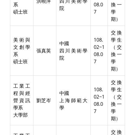
洪曉萍
四川美術學
系
08.0
換一
院
碩士班
7
學
期）
交換
美術與
108.
學生
中國
文創學
02~1
（交
張真英
四川美術學
系
08.0
換一
院
碩士班
7
學
期）
交換
工業工
108.
學生
程與經
中國
02~1
（交
營資訊
劉芝岑
上海師範大
08.0
換一
學系
學
7
學
大學部
期）
交換