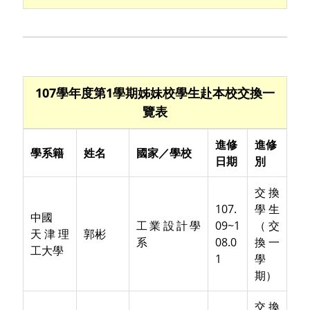
107學年度第1學期姊妹校學生赴本校交換一
覽表
進修
進修
學系籍
姓名
國家／學校
日期
別
交換
107.
學生
中國
工業設計學
09~1
（交
天津理
郭彬
系
08.0
換一
工大學
1
學
期）
交換