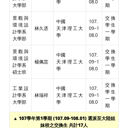
學
08.0
大學部
期
景觀與
交換
中國
107.
環境設
學生
林久丞
天津理工大
09~1
計學系
一學
學
08.0
大學部
期
景觀與
交換
中國
107.
環境設
學生
楊佩芸
天津理工大
09~1
計學系
一學
學
08.0
碩士班
期
交換
工業設
中國
107.
學生
計學系
林瑞祥
天津理工大
09~1
一學
大學部
學
08.0
期
▲ 107學年第1學期 (107.09-108.01) 選派至大陸姐
妹校之交換生 共計17人