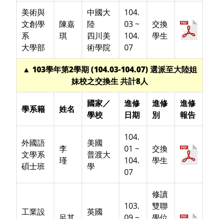
美術與
中國大
104.
文創學
陳嘉
陸
03 ~
交換
系
琪
四川美
104.
學生
大學部
術學院
07
▲ 103學年第2學期 (104.03-104.07) 選派至大陸姐
妹校之交換生 共計8人
國家／
進修
進修
進修
學系籍
姓名
學校
日期
別
報告
104.
外國語
美國
李
01 ~
交換
文學系
普渡大
瑾
104.
學生
碩士班
學
07
修讀
103.
雙聯
工業設
英國
呂其
09 ~
學位