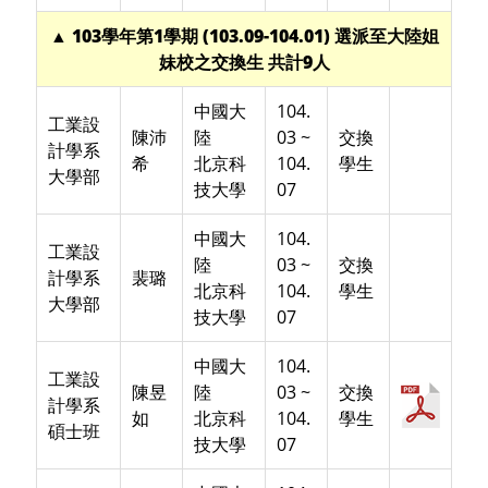
▲ 103學年第1學期 (103.09-104.01) 選派至大陸姐
妹校之交換生 共計9人
中國大
104.
工業設
陳沛
陸
03 ~
交換
計學系
希
北京科
104.
學生
大學部
技大學
07
中國大
104.
工業設
陸
03 ~
交換
計學系
裴璐
北京科
104.
學生
大學部
技大學
07
中國大
104.
工業設
陳昱
陸
03 ~
交換
計學系
如
北京科
104.
學生
碩士班
技大學
07