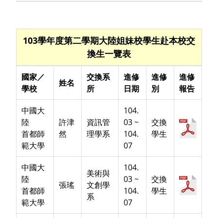
103學年度第二學期大陸姐妹校學生赴本校交
換生一覽表
國家／
交換系
進修
進修
進修
姓名
學校
所
日期
別
報告
中國大
104.
陸
許津
資訊管
03 ~
交換
首都師
然
理學系
104.
學生
範大學
07
中國大
104.
美術與
陸
03 ~
交換
張瑤
文創學
首都師
104.
學生
系
範大學
07