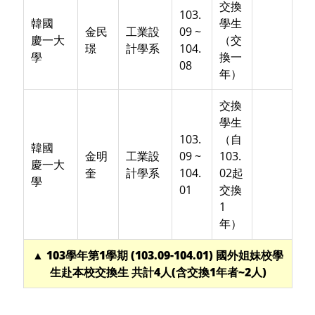
交換
103.
韓國
學生
金民
工業設
09 ~
慶一大
（交
璟
計學系
104.
學
換一
08
年）
交換
學生
103.
（自
韓國
金明
工業設
09 ~
103.
慶一大
奎
計學系
104.
02起
學
01
交換
1
年）
▲ 103學年第1學期 (103.09-104.01) 國外姐妹校學
生赴本校交換生 共計4人(含交換1年者~2人)