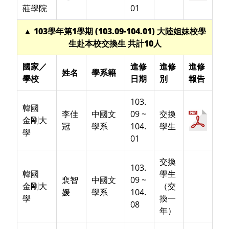
莊學院
01
▲ 103學年第1學期 (103.09-104.01) 大陸姐妹校學
生赴本校交換生 共計10人
國家／
進修
進修
進修
姓名
學系籍
學校
日期
別
報告
103.
韓國
李佳
中國文
09 ~
交換
金剛大
冠
學系
104.
學生
學
01
交換
103.
韓國
學生
裵智
中國文
09 ~
金剛大
（交
媛
學系
104.
學
換一
08
年）