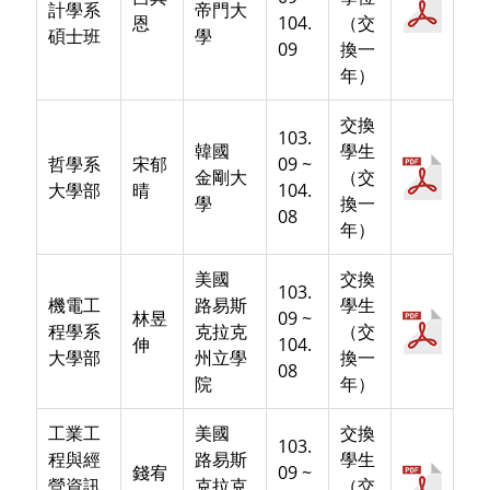
計學系
帝門大
恩
104.
（交
碩士班
學
09
換一
年）
交換
103.
韓國
學生
哲學系
宋郁
09 ~
金剛大
（交
大學部
晴
104.
學
換一
08
年）
美國
交換
103.
機電工
路易斯
學生
林昱
09 ~
程學系
克拉克
（交
伸
104.
大學部
州立學
換一
08
院
年）
工業工
美國
交換
103.
程與經
路易斯
學生
錢宥
09 ~
營資訊
克拉克
（交