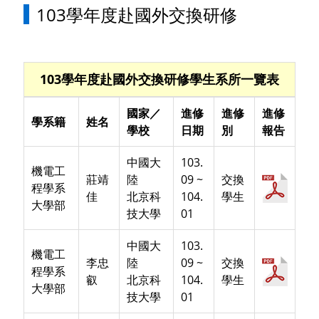
103學年度赴國外交換研修
103學年度赴國外交換研修學生系所一覽表
國家／
進修
進修
進修
學系籍
姓名
學校
日期
別
報告
中國大
103.
機電工
莊靖
陸
09 ~
交換
程學系
佳
北京科
104.
學生
大學部
技大學
01
中國大
103.
機電工
李忠
陸
09 ~
交換
程學系
叡
北京科
104.
學生
大學部
技大學
01