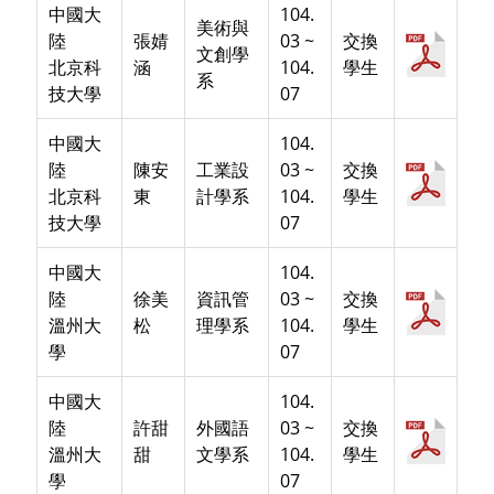
中國大
104.
美術與
陸
張婧
03 ~
交換
文創學
北京科
涵
104.
學生
系
技大學
07
中國大
104.
陸
陳安
工業設
03 ~
交換
北京科
東
計學系
104.
學生
技大學
07
中國大
104.
陸
徐美
資訊管
03 ~
交換
溫州大
松
理學系
104.
學生
學
07
中國大
104.
陸
許甜
外國語
03 ~
交換
溫州大
甜
文學系
104.
學生
學
07