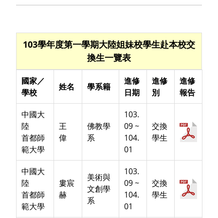
103學年度第一學期大陸姐妹校學生赴本校交
換生一覽表
國家／
進修
進修
進修
姓名
學系籍
學校
日期
別
報告
中國大
103.
陸
王
佛教學
09 ~
交換
首都師
偉
系
104.
學生
範大學
01
中國大
103.
美術與
陸
婁宸
09 ~
交換
文創學
首都師
赫
104.
學生
系
範大學
01