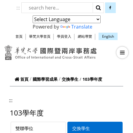
跳到頁面主要內容區
:::
搜尋
facebook
Powered by
Translate
首頁
華梵大學首頁
學員登入
網站導覽
English
華梵大學智慧生
—
—
—
103學年度
首頁
國際學習成果
交換學生
:::
103學年度
雙聯學位
交換學生