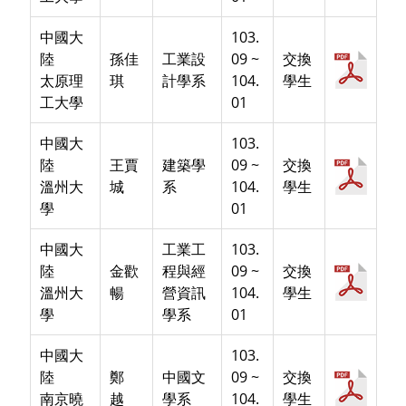
中國大
103.
陸
孫佳
工業設
09 ~
交換
太原理
琪
計學系
104.
學生
工大學
01
中國大
103.
陸
王賈
建築學
09 ~
交換
溫州大
城
系
104.
學生
學
01
中國大
工業工
103.
陸
金歡
程與經
09 ~
交換
溫州大
暢
營資訊
104.
學生
學
學系
01
中國大
103.
陸
鄭
中國文
09 ~
交換
南京曉
越
學系
104.
學生