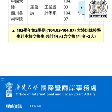
中國大
104.
陸
羅黛
工業設
03 ~
交換
四川美
詩
計學系
104.
學生
術學院
07
▲ 103學年第2學期 (104.03-104.07) 大陸姐妹校學
生赴本校交換生 共計14人(含交換1年者~2人)
:::
聯絡資訊
｜
CONTACT