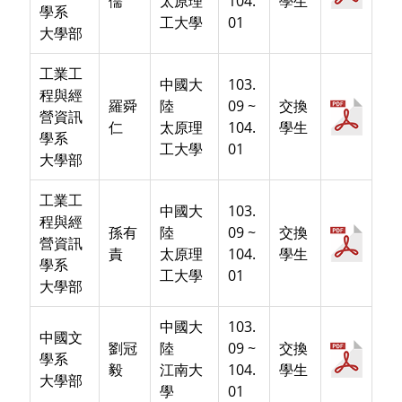
儒
太原理
104.
學生
學系
工大學
01
大學部
工業工
中國大
103.
程與經
羅舜
陸
09 ~
交換
營資訊
仁
太原理
104.
學生
學系
工大學
01
大學部
工業工
中國大
103.
程與經
孫有
陸
09 ~
交換
營資訊
責
太原理
104.
學生
學系
工大學
01
大學部
中國大
103.
中國文
劉冠
陸
09 ~
交換
學系
毅
江南大
104.
學生
大學部
學
01