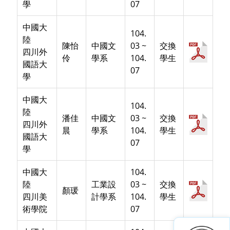
學
07
中國大
104.
陸
陳怡
中國文
03 ~
交換
四川外
伶
學系
104.
學生
國語大
07
學
中國大
104.
陸
潘佳
中國文
03 ~
交換
四川外
晨
學系
104.
學生
國語大
07
學
中國大
104.
陸
工業設
03 ~
交換
顏瑗
四川美
計學系
104.
學生
術學院
07