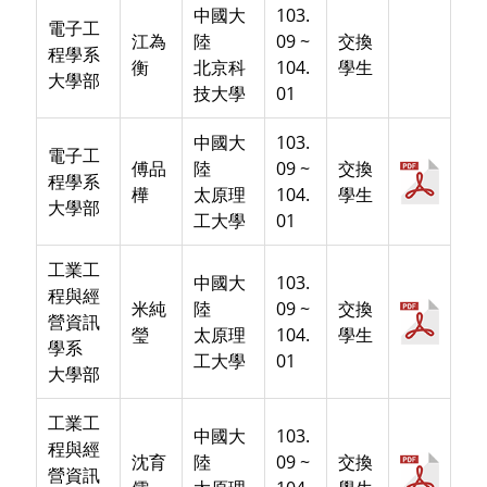
中國大
103.
電子工
江為
陸
09 ~
交換
程學系
衡
北京科
104.
學生
大學部
技大學
01
中國大
103.
電子工
傅品
陸
09 ~
交換
程學系
樺
太原理
104.
學生
大學部
工大學
01
工業工
中國大
103.
程與經
米純
陸
09 ~
交換
營資訊
瑩
太原理
104.
學生
學系
工大學
01
大學部
工業工
中國大
103.
程與經
沈育
陸
09 ~
交換
營資訊