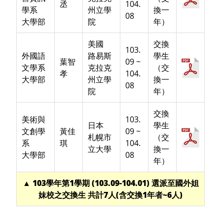
丞
104.
學系
州立學
換一
08
大學部
院
年）
美國
交換
103.
外國語
路易斯
學生
葉智
09 ~
文學系
克拉克
（交
孝
104.
大學部
州立學
換一
08
院
年）
交換
美術與
103.
日本
學生
文創學
黃佳
09 ~
札幌市
（交
系
琪
104.
立大學
換一
大學部
08
年）
▲ 103學年第1學期 (103.09-104.01) 選派至國外姐
妹校之交換生 共計7人(含交換1年者~6人)