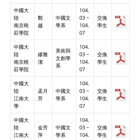
中國大
104.
陸
鄭
中國文
03 ~
交換
南京曉
越
學系
104.
學生
莊學院
07
中國大
104.
美術與
陸
繆雅
03 ~
交換
文創學
南京曉
潔
104.
學生
系
莊學院
07
中國大
104.
陸
孟月
中國文
03 ~
交換
江南大
芳
學系
104.
學生
學
07
中國大
104.
陸
金芳
中國文
03 ~
交換
江南大
萍
學系
104.
學生