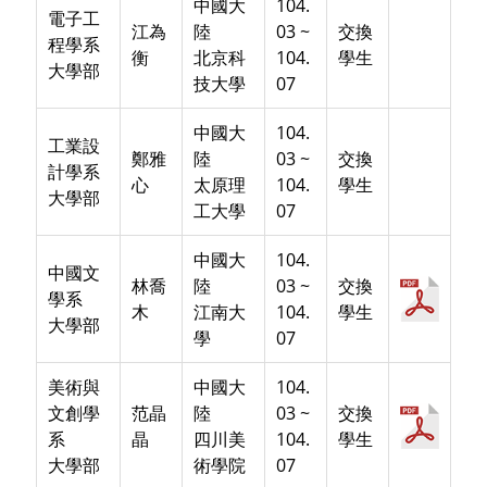
中國大
104.
電子工
江為
陸
03 ~
交換
程學系
衡
北京科
104.
學生
大學部
技大學
07
中國大
104.
工業設
鄭雅
陸
03 ~
交換
計學系
心
太原理
104.
學生
大學部
工大學
07
中國大
104.
中國文
林喬
陸
03 ~
交換
學系
木
江南大
104.
學生
大學部
學
07
美術與
中國大
104.
文創學
范晶
陸
03 ~
交換
系
晶
四川美
104.
學生
大學部
術學院
07