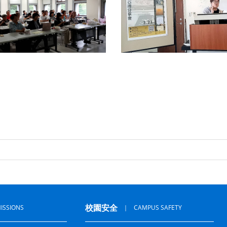
校園安全
ISSIONS
｜
CAMPUS SAFETY