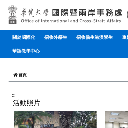
跳到頁面主要內容區
關於國際化
招收外籍生
招收僑生港澳學生
重
華語教學中心
首頁
:::
活動照片