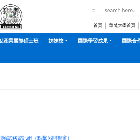
華梵大學-國際暨兩岸事務處 LOGO
:::
首頁
華梵大學首頁
點產業國際碩士班
姊妹校
國際學習成果
國際合
測驗試務資訊網（點擊另開視窗）