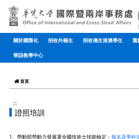
跳到頁面主要內容區
關於國際化
招收外籍生
招收僑生港澳學生
重
華語教學中心
首頁
:::
證照培訓
1、勞動部勞動力發展署全國技術士技能檢定：
報名及學科