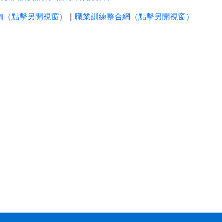
詢（點擊另開視窗）
｜
職業訓練整合網（點擊另開視窗）