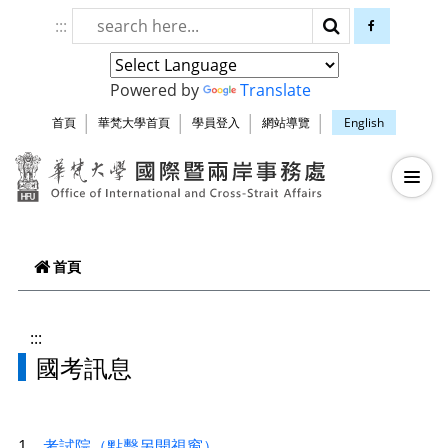
跳到頁面主要內容區
:::
搜尋
facebook
Powered by
Translate
首頁
華梵大學首頁
學員登入
網站導覽
English
華梵大學智慧生
—
—
—
首頁
:::
國考訊息
1、
考試院（點擊另開視窗）