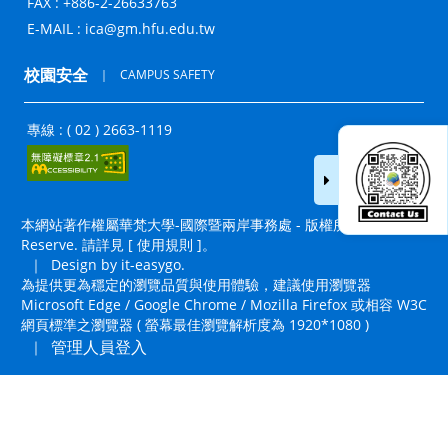
FAX : +886-2-26633763
E-MAIL :
ica@gm.hfu.edu.tw
校園安全
｜
CAMPUS SAFETY
專線 : ( 02 ) 2663-1119
本網站著作權屬華梵大學-國際暨兩岸事務處 - 版權所有, All Right
Reserve. 請詳見 [
使用規則
]。
｜
Design by it-easygo.
為提供更為穩定的瀏覽品質與使用體驗，建議使用瀏覽器
Microsoft Edge / Google Chrome / Mozilla Firefox 或相容 W3C
網頁標準之瀏覽器 ( 螢幕最佳瀏覽解析度為 1920*1080 )
管理人員登入
｜
置頂