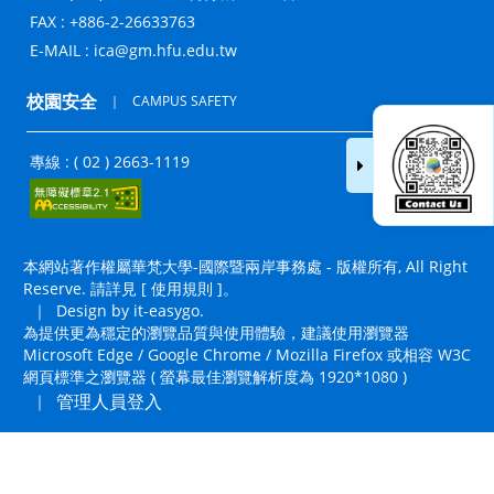
FAX : +886-2-26633763
E-MAIL :
ica@gm.hfu.edu.tw
校園安全
｜
CAMPUS SAFETY
專線 : ( 02 ) 2663-1119
本網站著作權屬華梵大學-國際暨兩岸事務處 - 版權所有, All Right
Reserve. 請詳見 [
使用規則
]。
｜
Design by it-easygo.
為提供更為穩定的瀏覽品質與使用體驗，建議使用瀏覽器
Microsoft Edge / Google Chrome / Mozilla Firefox 或相容 W3C
網頁標準之瀏覽器 ( 螢幕最佳瀏覽解析度為 1920*1080 )
管理人員登入
｜
置頂