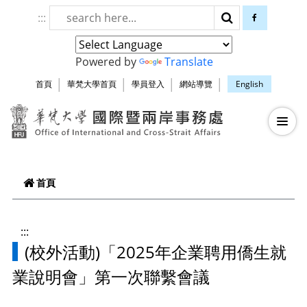
跳到頁面主要內容區
:::
搜尋
facebook
Powered by
Translate
首頁
華梵大學首頁
學員登入
網站導覽
English
華梵大學智慧生
—
—
—
首頁
:::
(校外活動)「2025年企業聘用僑生就
業說明會」第一次聯繫會議