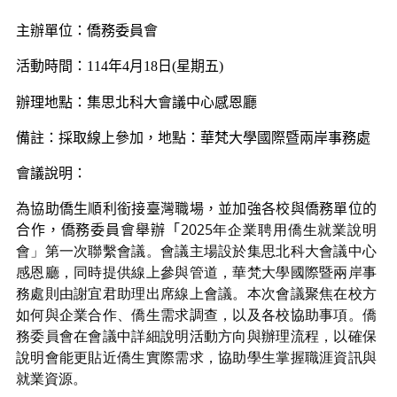
主辦單位：
僑務委員會
活動時間：
年
月
日
星期五
114
4
18
(
)
辦理地點：
集思北科大會議中心感恩廳
備註：採取線上參加，地點：華梵大學國際暨兩岸事務處
會議說明：
為協助僑生順利銜接臺灣職場，並加強各校與僑務單位的
合作，僑務委員會舉辦「
2025年企業聘用僑生就業說明
會」第一次聯繫會議。會議主場設於集思北科大會議中心
感恩廳，同時提供線上參與管道，華梵大學國際暨兩岸事
務處則由謝宜君助理出席線上會議。本次會議聚焦在校方
如何與企業合作、僑生需求調查，以及各校協助事項。僑
務委員會在會議中詳細說明活動方向與辦理流程，以確保
說明會能更貼近僑生實際需求，協助學生掌握職涯資訊與
就業資源。