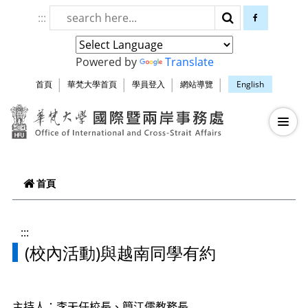
跳到頁面主要內容區
:::
搜尋
facebook
Powered by
Translate
首頁
華梵大學首頁
學員登入
網站導覽
English
華梵大學智慧生
—
—
—
首頁
:::
(校內活動)與越南同學有約
主持人
：李天任校長、簡江儒教務長