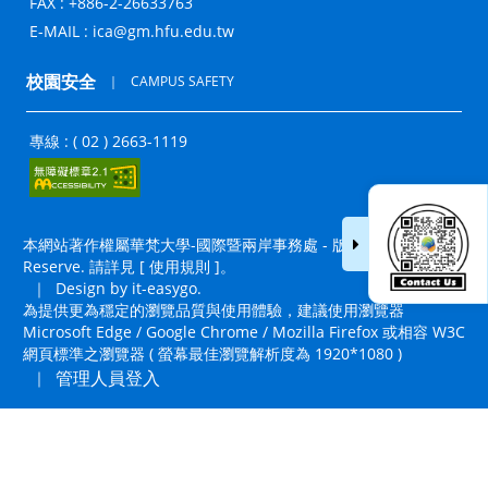
FAX : +886-2-26633763
E-MAIL :
ica@gm.hfu.edu.tw
校園安全
｜
CAMPUS SAFETY
專線 : ( 02 ) 2663-1119
本網站著作權屬華梵大學-國際暨兩岸事務處 - 版權所有, All Right
Reserve. 請詳見 [
使用規則
]。
｜
Design by it-easygo.
為提供更為穩定的瀏覽品質與使用體驗，建議使用瀏覽器
Microsoft Edge / Google Chrome / Mozilla Firefox 或相容 W3C
網頁標準之瀏覽器 ( 螢幕最佳瀏覽解析度為 1920*1080 )
管理人員登入
｜
置頂