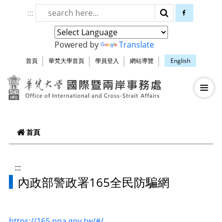
跳到頁面主要內容區
:::
搜尋
facebook
Powered by
Translate
首頁
華梵大學首頁
學員登入
網站導覽
English
華梵大學智慧生
—
—
—
首頁
:::
內政部警政署165全民防騙網
https://165.npa.gov.tw/#/