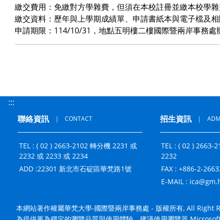
繳交費用：免繳對方學雜費，但須在本校註冊並繳本校學雜
繳交資料：歷年與上學期成績單、申請書紙本與電子檔及相
申請期限：114/10/31，地點五明樓二樓國際暨兩岸事務處
:::
聯絡資訊
招生資訊
｜
CONTACT
｜
ADM
TEL : ( 02 ) 2663-2102 轉分機 2231 或
TEL : ( 02 ) 266
2232 或 2233 或 2234
2232
ADD :
22301 新北市石碇區華梵路1號
FAX : +886-2-266
E-MAIL :
ica@gm.h
本網站著作權屬華梵大學-國際暨兩岸事務處 - 版權所有, All Right Res
為提供更為穩定的瀏覽品質與使用體驗，建議使用瀏覽器 Microsoft Edge / 