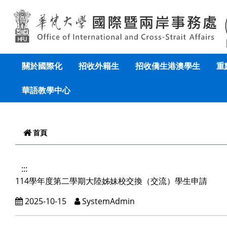
跳到頁面主要內容區
關於國際化
招收外籍生
招收僑生港澳學生
重
華語教學中心
首頁
:::
114學年度第二學期大陸姊妹校交換（交流）學生申請
2025-10-15
SystemAdmin