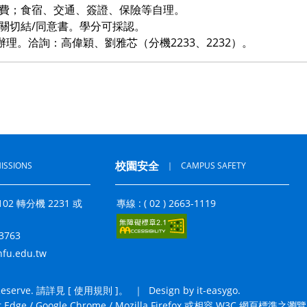
費；食宿、交通、簽證、保險等自理。
關切結/同意書。學分可採認。
辦理。洽詢：高偉穎、劉雅芯（分機2233、2232）。
校園安全
ISSIONS
｜
CAMPUS SAFETY
3-2102 轉分機 2231 或
專線 : ( 02 ) 2663-1119
33763
fu.edu.tw
erve. 請詳見 [
使用規則
]。
｜
Design by it-easygo.
Google Chrome / Mozilla Firefox 或相容 W3C 網頁標準之瀏覽