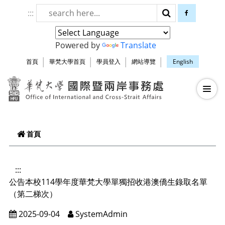
跳到頁面主要內容區
:::
搜尋
facebook
Powered by
Translate
首頁
華梵大學首頁
學員登入
網站導覽
English
華梵大學智慧生
—
—
—
首頁
:::
公告本校114學年度華梵大學單獨招收港澳僑生錄取名單
（第二梯次）
2025-09-04
SystemAdmin