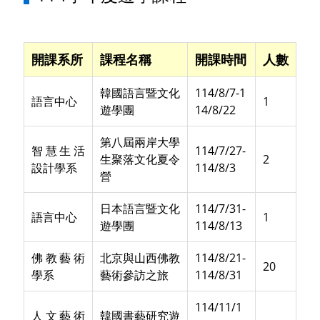
開課系所
課程名稱
開課時間
人數
韓國語言暨文化
114/8/7-1
語言中心
1
遊學團
14/8/22
第八屆兩岸大學
智慧生活
114/7/27-
生聚落文化夏令
2
設計學系
114/8/3
營
日本語言暨文化
114/7/31-
語言中心
1
遊學團
114/8/13
佛教藝術
北京與山西佛教
114/8/21-
20
學系
藝術參訪之旅
114/8/31
114/11/1
人文藝術
韓國書藝研究遊