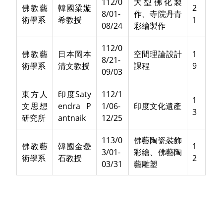
112/0
大型佛化製
佛教藝
韓國梁嫙
2
8/01-
作、寺院丹青
術學系
希教授
1
08/24
彩繪製作
112/0
佛教藝
日本岡本
空間理論設計
1
8/21-
術學系
清文教授
課程
9
09/03
東方人
印度Saty
112/1
1
文思想
endra P
1/06-
印度文化遺產
3
研究所
antnaik
12/25
113/0
佛藝陶瓷裝飾
佛教藝
韓國金憂
1
3/01-
彩繪、佛藝陶
術學系
石教授
2
03/31
藝雕塑